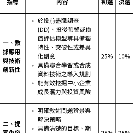
指標
內容
初選
決選
於投前盡職調查
(DD)、投後預警或價
值評估模型等具備獨
一、
數
特性、突破性或差異
據應用
化創意
25%
10%
與技術
具備聯合學習或合成
創新性
資料技術之導入規劃
能有效挖掘中小企業
成長潛力與投資風險
明確敘述問題背景與
解決策略
二、提
具備清楚的目標、期
案內容
25%
25%