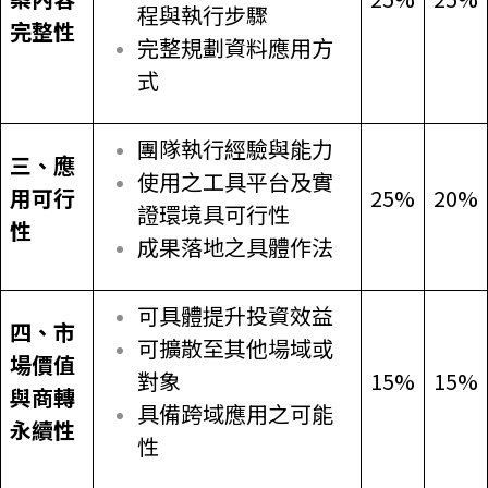
程與執行步驟
完整性
完整規劃資料應用方
式
團隊執行經驗與能力
三、應
使用之工具平台及實
用可行
25%
20%
證環境具可行性
性
成果落地之具體作法
可具體提升投資效益
四、市
可擴散至其他場域或
場價值
對象
15%
15%
與商轉
具備跨域應用之可能
永續性
性