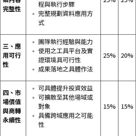
程與執行步驟
完整性
完整規劃資料應用方
式
團隊執行經驗與能力
三、應
使用之工具平台及實
用可行
25%
20%
證環境具可行性
性
成果落地之具體作法
可具體提升投資效益
四、市
可擴散至其他場域或
場價值
對象
15%
15%
與商轉
具備跨域應用之可能
永續性
性