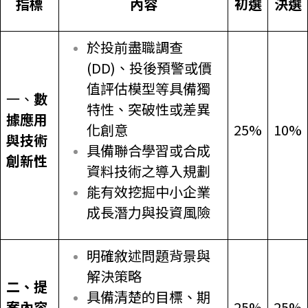
指標
內容
初選
決選
於投前盡職調查
(DD)、投後預警或價
值評估模型等具備獨
一、
數
特性、突破性或差異
據應用
化創意
25%
10%
與技術
具備聯合學習或合成
創新性
資料技術之導入規劃
能有效挖掘中小企業
成長潛力與投資風險
明確敘述問題背景與
解決策略
二、提
具備清楚的目標、期
案內容
25%
25%