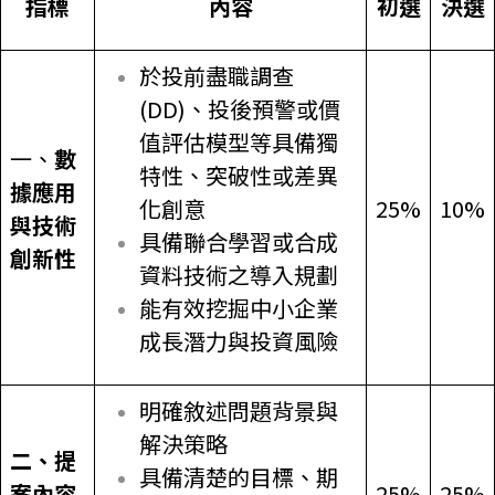
指標
內容
初選
決選
於投前盡職調查
(DD)、投後預警或價
值評估模型等具備獨
一、
數
特性、突破性或差異
據應用
化創意
25%
10%
與技術
具備聯合學習或合成
創新性
資料技術之導入規劃
能有效挖掘中小企業
成長潛力與投資風險
明確敘述問題背景與
解決策略
二、提
具備清楚的目標、期
案內容
25%
25%