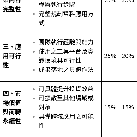
程與執行步驟
完整性
完整規劃資料應用方
式
團隊執行經驗與能力
三、應
使用之工具平台及實
用可行
25%
20%
證環境具可行性
性
成果落地之具體作法
可具體提升投資效益
四、市
可擴散至其他場域或
場價值
對象
15%
15%
與商轉
具備跨域應用之可能
永續性
性