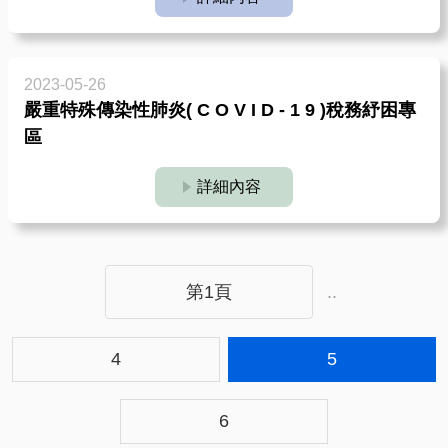
2023-05-26
嚴重特殊傳染性肺炎( C O V I D - 1 9 )稅務紓困專
區
詳細內容
..
第1頁
4
5
6