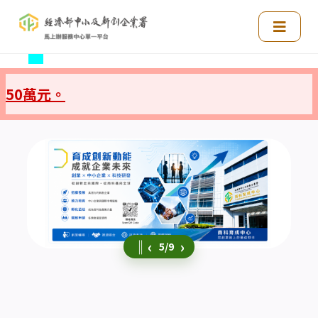
:::
。
‖
‹
›
5/9